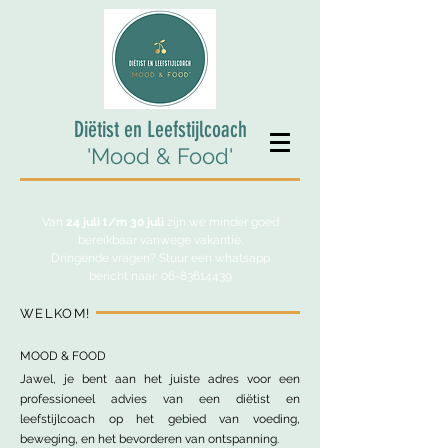
Diëtist en Leefstijlcoach
'Mood & Food'
Van
24 juli t/m 30 juli
zijn we minder goed
bereikbaar vanwege vakantie.
Dringende vragen? Stuur een whatsapp
bericht naar: 06-83614439
WELKOM!
MOOD & FOOD
Jawel, je bent aan het juiste adres voor een
professioneel advies van een diëtist en
leefstijlcoach op het gebied van voeding,
beweging, en het bevorderen van ontspanning.