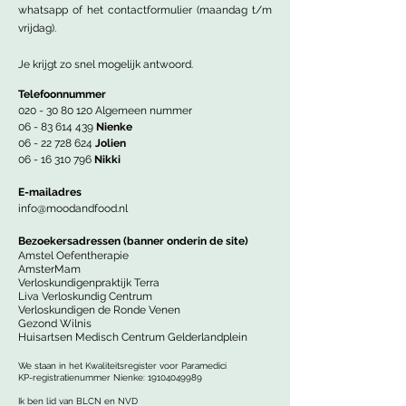
whatsapp of het contactformulier (maandag t/m
vrijdag).
Je krijgt zo snel mogelijk antwoord.
Telefoonnummer
020 - 30 80 120
Algemeen nummer
06 - 83 614 439
Nienke
06 - 22 728 624
Jolien
06 - 16 310 796
Nikki
E-mailadres
info@moodandfood.nl
Bezoekersa
dressen (banner onderin de site)
Amstel Oefentherapie
AmsterMam
Verloskundigenpraktijk Terra
Liva Verloskundig Centrum
Verloskundigen de Ronde Venen
Gezond Wilnis
Huisartsen Medisch Centrum Gelderlandplein
We staan in het Kwaliteitsregister voor Paramedici
KP-registratienummer Nienke:
19104049989
Ik ben lid van BLCN en NVD