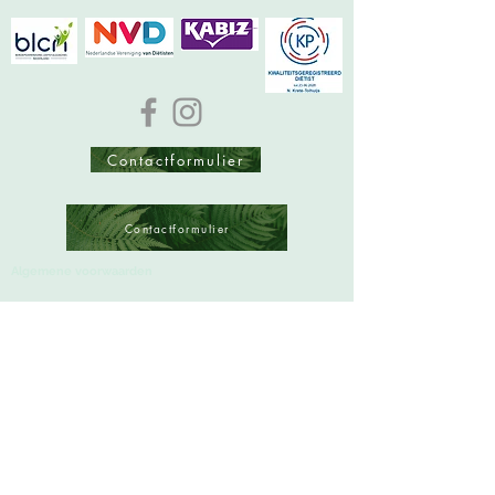
Contactformulier
Contactformulier
Algemene voorwaarden
Vergoedingen, diensten
en tarieven
Over ons
Handige linkjes