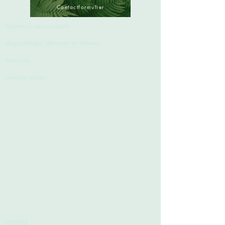
Contactformulier
Algemene voorwaarden
Vergoedingen, diensten
en tarieven
Over ons
Handige linkjes
Contact