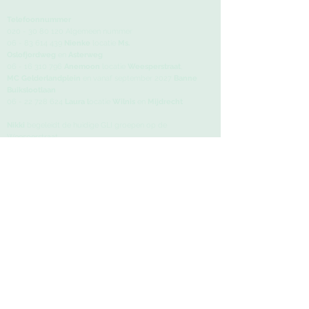
Telefoonnummer
020 - 30 80 120
Algemeen nummer
06 - 83 614 439
Nienke
locatie
Ms.
Oslofjordweg
en
Asterweg
06 - 16 310 796
Anemoon
locatie
Weesperstraat
,
MC
Gelderlandplein
en vanaf september 2027
Banne
Buikslootlaan
06 - 22 728 624
Laura l
ocatie
Wilnis
en
Mijdrecht
Nikki
begeleidt de huidige GLI groepen op de
Weesperstraat.
E-mailadres
info@moodandfood.nl
Bezoeka
dressen
Amstel Oefentherapie
Weesperstraat 402, 1018 DN Amsterdam
AmsterMam
Asterweg 173, 1031 HM Amsterdam
Medisch Centrum Gelderlandplein
A.J. Ernststraat 599, 1082 LD Amsterdam
Verloskundigenpraktijk Terra
Banne Buiks
lootlaan 63A, 1034 AA Amsterdam