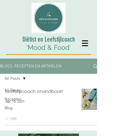
Diëtist en Leefstijlcoach
'Mood & Food'
BLOGS, RECEPTEN EN ARTIKELEN
All Posts
All Posts
Leefstijlcoach onvindbaar!
Recepten
Apr 13, 2021
Blog