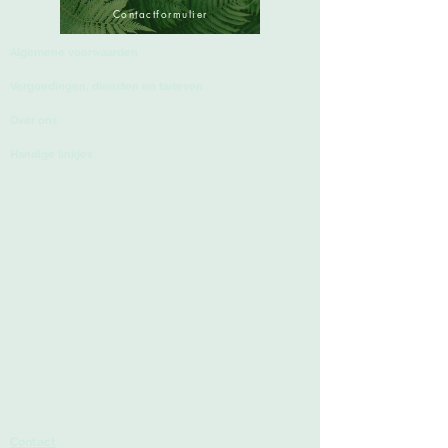
Contactformulier
Algemene voorwaarden
Vergoedingen, diensten
en tarieven
Over ons
Handige linkjes
Contact