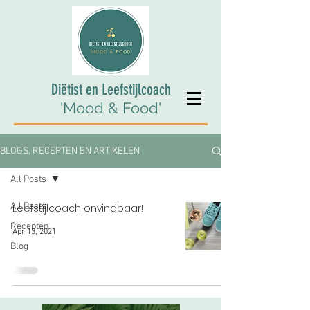
Diëtist en Leefstijlcoach
'Mood & Food'
BLOGS, RECEPTEN EN ARTIKELEN
All Posts
All Posts
Leefstijlcoach onvindbaar!
Recepten
Apr 13, 2021
Blog