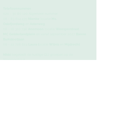
Telefoonnummer
020 - 30 80 120
Algemeen nummer
06 - 83 614 439
Nienke
locatie
Ms.
Oslofjordweg
en
Asterweg
06 - 16 310 796
Anemoon
locatie
Weesperstraat
,
MC
Gelderlandplein
en vanaf september 2027
Banne
Buikslootlaan
06 - 22 728 624
Laura l
ocatie
Wilnis
en
Mijdrecht
Nikki
begeleidt de huidige GLI groepen op de
Weesperstraat.
E-mailadres
info@moodandfood.nl
Bezoeka
dressen
Amstel Oefentherapie
Weesperstraat 402, 1018 DN Amsterdam
AmsterMam
Asterweg 173, 1031 HM Amsterdam
Medisch Centrum Gelderlandplein
A.J. Ernststraat 599, 1082 LD Amsterdam
Verloskundigenpraktijk Terra
Banne Buiks
lootlaan 63A, 1034 AA Amsterdam