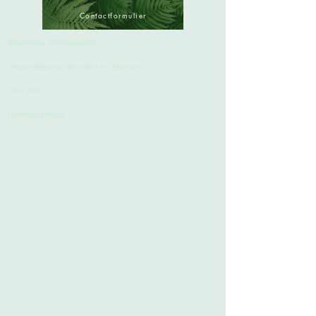
Contactformulier
Algemene voorwaarden
Vergoedingen, diensten
en tarieven
Over ons
Handige linkjes