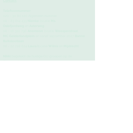
Contact
Telefoonnummer
020 - 30 80 120
Algemeen nummer
06 - 83 614 439
Nienke
locatie
Ms.
Oslofjordweg
en
Asterweg
06 - 16 310 796
Anemoon
locatie
Weesperstraat
,
MC
Gelderlandplein
en vanaf september 2027
Banne
Buikslootlaan
06 - 22 728 624
Laura l
ocatie
Wilnis
en
Mijdrecht
Nikki
begeleidt de huidige GLI groepen op de
Weesperstraat.
E-mailadres
info@moodandfood.nl
Bezoeka
dressen
Amstel Oefentherapie
Weesperstraat 402, 1018 DN Amsterdam
AmsterMam
Asterweg 173, 1031 HM Amsterdam
Medisch Centrum Gelderlandplein
A.J. Ernststraat 599, 1082 LD Amsterdam
Verloskundigenpraktijk Terra
Banne Buiks
lootlaan 63A, 1034 AA Amsterdam