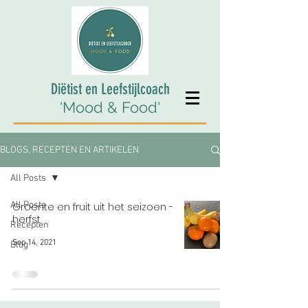
Diëtist en Leefstijlcoach
'Mood & Food'
BLOGS, RECEPTEN EN ARTIKELEN
All Posts
All Posts
Groente en fruit uit het seizoen -
herfst
Recepten
Sep 14, 2021
Blog