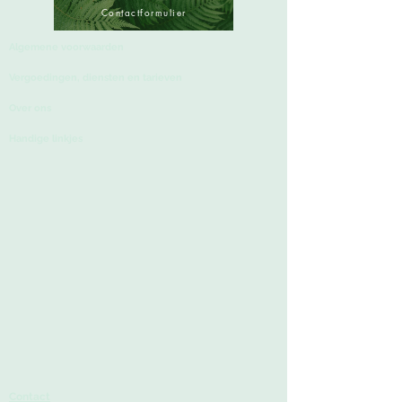
Contactformulier
Algemene voorwaarden
Vergoedingen, diensten
en tarieven
Over ons
Handige linkjes
Contact