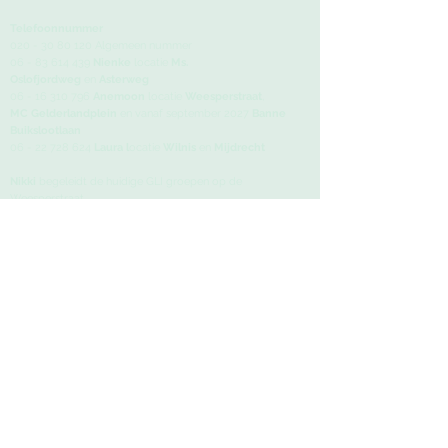
Telefoonnummer
020 - 30 80 120
Algemeen nummer
06 - 83 614 439
Nienke
locatie
Ms.
Oslofjordweg
en
Asterweg
06 - 16 310 796
Anemoon
locatie
Weesperstraat
,
MC
Gelderlandplein
en vanaf september 2027
Banne
Buikslootlaan
06 - 22 728 624
Laura l
ocatie
Wilnis
en
Mijdrecht
Nikki
begeleidt de huidige GLI groepen op de
Weesperstraat.
E-mailadres
info@moodandfood.nl
Bezoeka
dressen
Amstel Oefentherapie
Weesperstraat 402, 1018 DN Amsterdam
AmsterMam
Asterweg 173, 1031 HM Amsterdam
Medisch Centrum Gelderlandplein
A.J. Ernststraat 599, 1082 LD Amsterdam
Verloskundigenpraktijk Terra
Banne Buiks
lootlaan 63A, 1034 AA Amsterdam