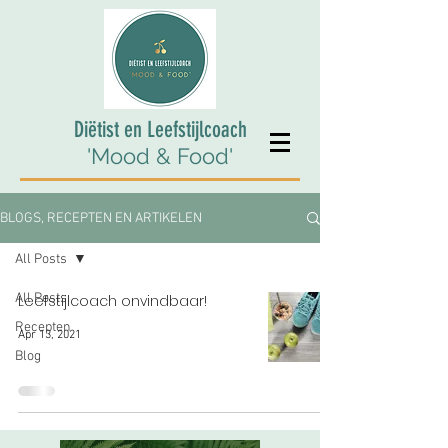
Diëtist en Leefstijlcoach
'Mood & Food'
BLOGS, RECEPTEN EN ARTIKELEN
All Posts
All Posts
Leefstijlcoach onvindbaar!
Recepten
Apr 13, 2021
Blog