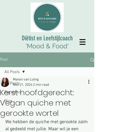
Diëtist en Leefstijlcoach
'Mood & Food'
Post
All Posts
Manon van Luling
All Posts
Nov 21, 2024
2 min read
Kerst hoofdgerecht:
Recepten
Vegan quiche met
Blog
gerookte wortel
We hebben de quiche met gerookte zalm 
al gedeeld met jullie. Maar wil je een 