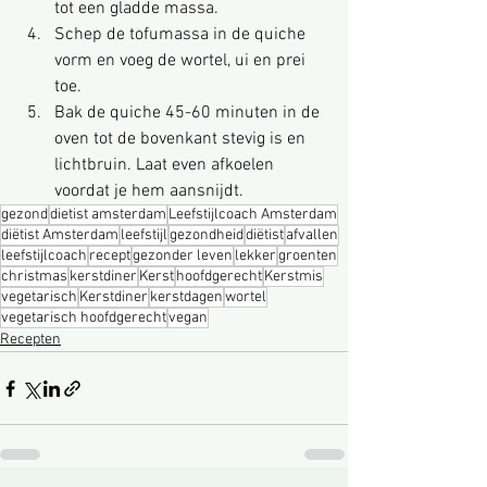
tot een gladde massa.
Schep de tofumassa in de quiche 
vorm en voeg de wortel, ui en prei 
toe.
Bak de quiche 45-60 minuten in de 
oven tot de bovenkant stevig is en 
lichtbruin. Laat even afkoelen 
voordat je hem aansnijdt.
gezond
dietist amsterdam
Leefstijlcoach Amsterdam
diëtist Amsterdam
leefstijl
gezondheid
diëtist
afvallen
leefstijlcoach
recept
gezonder leven
lekker
groenten
christmas
kerstdiner
Kerst
hoofdgerecht
Kerstmis
vegetarisch
Kerstdiner
kerstdagen
wortel
vegetarisch hoofdgerecht
vegan
Recepten